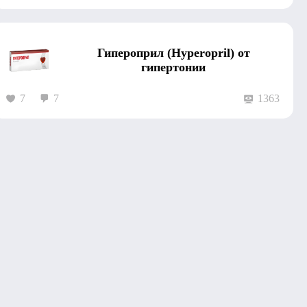
Гипероприл (Hyperopril) от
гипертонии
7
7
1363