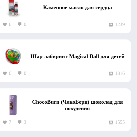
Каменное масло для сердца
6
0
1239
Шар лабиринт Magical Ball для детей
6
0
1316
ChocoBurn (ЧокоБерн) шоколад для
похудения
7
3
1555