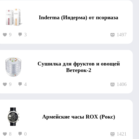
Inderma (Индерма) от псориаза
9
3
1497
Сушилка для фруктов и овощей
Ветерок-2
9
4
1406
Армейские часы ROX (Рокс)
8
0
1421