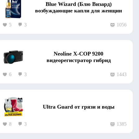
Blue Wizard (Блю Визард)
возбуждающие капли для женщин
5
3
1056
Neoline X-COP 9200
видеорегистратор гибрид
6
3
1443
Ultra Guard от грязи и воды
8
3
1385