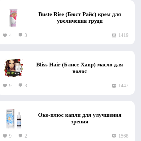
Buste Rise (Бюст Райс) крем для
увеличения груди
4
3
1419
Bliss Hair (Блисс Хаир) масло для
волос
9
3
1447
Око-плюс капли для улучшения
зрения
9
2
1568