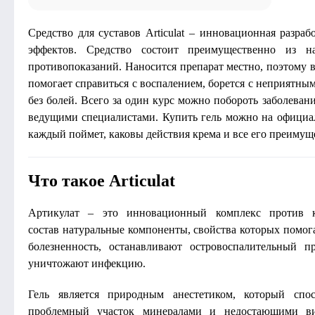
Средство для суставов Articulat – инновационная разра
эффектов. Средство состоит преимущественно из н
противопоказаний. Наносится препарат местно, поэтому в
помогает справиться с воспалением, борется с неприятн
без болей. Всего за один курс можно побороть заболеван
ведущими специалистами. Купить гель можно на официал
каждый поймет, каковы действия крема и все его преимущ
Что такое Articulat
Артикулат – это инновационный комплекс против ко
состав натуральные компоненты, свойства которых помог
болезненность, останавливают островоспалительный п
уничтожают инфекцию.
Гель является природным анестетиком, который спо
проблемный участок минералами и недостающими ви