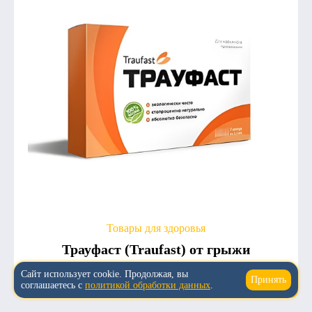
Товары для здоровья
Трауфаст (Traufast) от грыжи
Сайт использует cookie. Продолжая, вы
4.6
3
1 875
Принять
↑
соглашаетесь с
политикой обработки данных
.