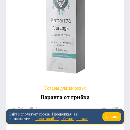
Товары для здоровья
Варанга от грибка
5.0
3
1 405
Сайт использует cookie. Продолжая, вы
Принять
↑
соглашаетесь с
политикой обработки данных
.