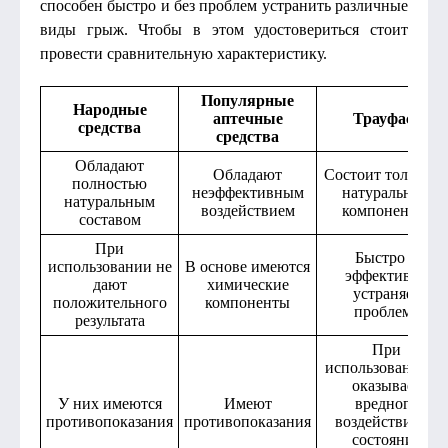
способен быстро и без проблем устранить различные
виды грыж. Чтобы в этом удостовериться стоит
провести сравнительную характеристику.
Популярные
Народные
аптечные
Трауфаст
средства
средства
Обладают
Обладают
Состоит только и
полностью
неэффективным
натуральных
натуральным
воздействием
компонентов
составом
При
Быстро и
использовании не
В основе имеются
эффективно
дают
химические
устраняет
положительного
компоненты
проблему
результата
При
использовании н
оказывает
У них имеются
Имеют
вредного
противопоказания
противопоказания
воздействия на
состояние