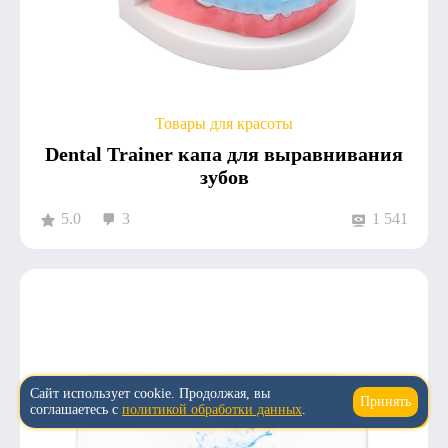
Товары для красоты
Dental Trainer капа для выравнивания
зубов
5.0
3
1 541
Сайт использует cookie. Продолжая, вы
Принять
↑
соглашаетесь с
политикой обработки данных
.