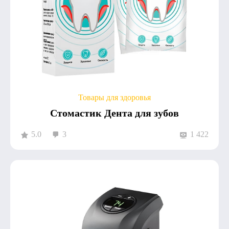
Товары для здоровья
Стомастик Дента для зубов
5.0
3
1 422