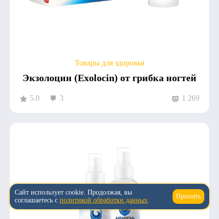
Товары для здоровья
Экзолоцин (Exolocin) от грибка ногтей
5.0
3
1 269
Сайт использует cookie. Продолжая, вы
Принять
↑
соглашаетесь с
политикой обработки данных
.