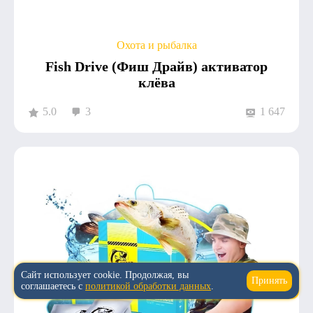
Охота и рыбалка
Fish Drive (Фиш Драйв) активатор
клёва
5.0
3
1 647
Сайт использует cookie. Продолжая, вы
Принять
↑
соглашаетесь с
политикой обработки данных
.