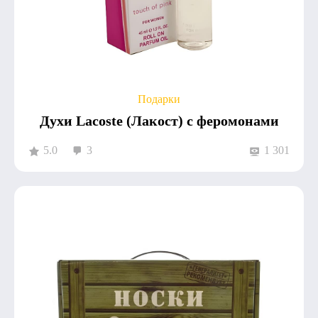
Подарки
Духи Lacoste (Лакост) с феромонами
5.0
3
1 301