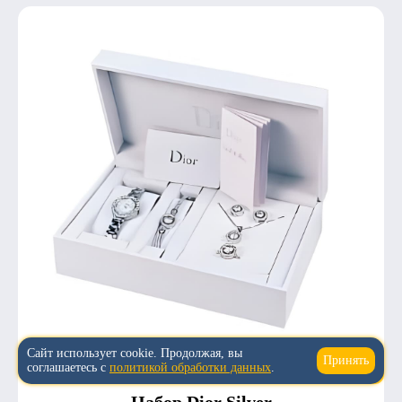
Сайт использует cookie. Продолжая, вы
Принять
↑
соглашаетесь с
политикой обработки данных
.
Подарки
Набор Dior Silver