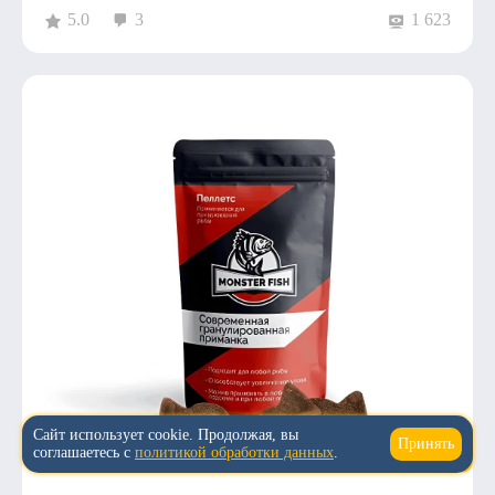
5.0
3
1 623
Сайт использует cookie. Продолжая, вы
Принять
↑
соглашаетесь с
политикой обработки данных
.