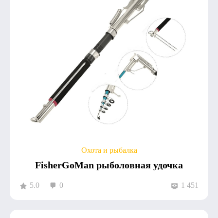
Охота и рыбалка
FisherGoMan рыболовная удочка
5.0
0
1 451