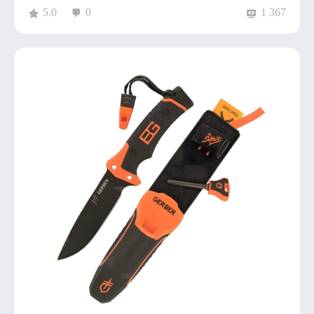
5.0
0
1 367