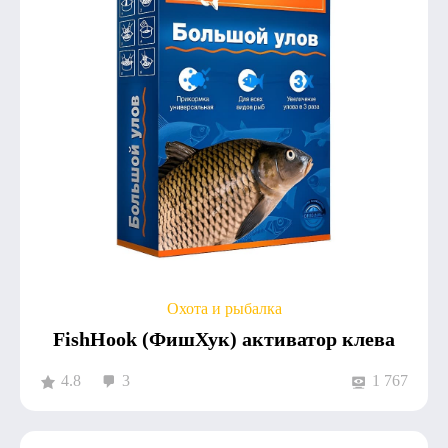
Охота и рыбалка
FishHook (ФишХук) активатор клева
4.8
3
1 767