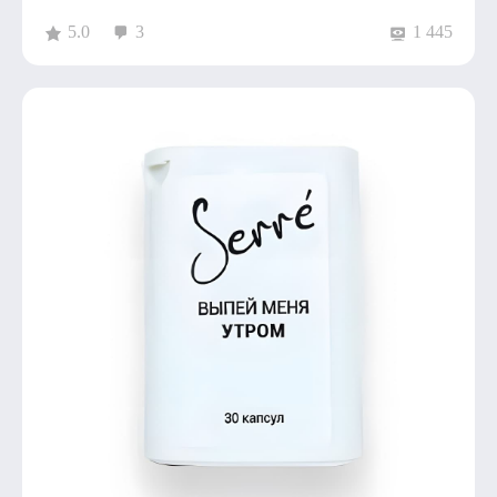
5.0
3
1 445