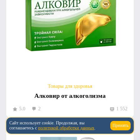
Товары для здоровья
Алковир от алкоголизма
5.0
2
1 552
Сайт использует cookie. Продолжая, вы
Принять
↑
соглашаетесь с
политикой обработки данных
.