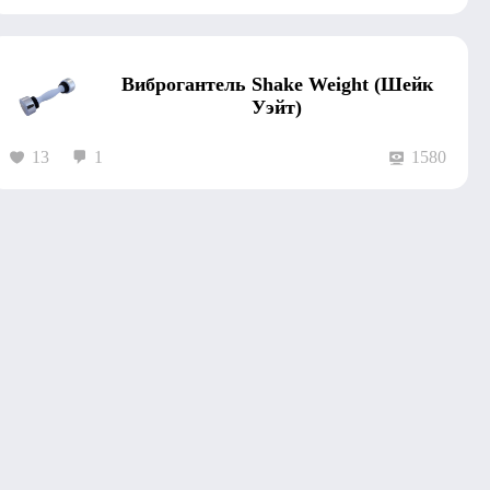
Виброгантель Shake Weight (Шейк
Уэйт)
13
1
1580