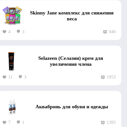
Skinny Jane комплекс для снижения
веса
4
3
946
Selazeen (Селазин) крем для
увеличения члена
11
3
1953
Аквабронь для обуви и одежды
7
1
1395