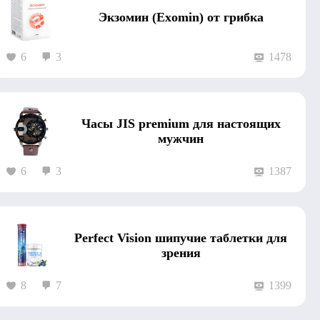
Экзомин (Exomin) от грибка
6
3
1478
Часы JIS premium для настоящих
мужчин
6
3
1387
Perfect Vision шипучие таблетки для
зрения
8
7
1399