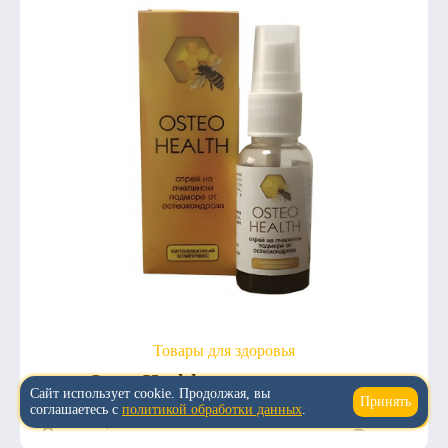
Товары для здоровья
Osteo Health от остеохондроза
Сайт использует cookie. Продолжая, вы
Принять
↑
соглашаетесь с
политикой обработки данных
.
5.0
0
1 308