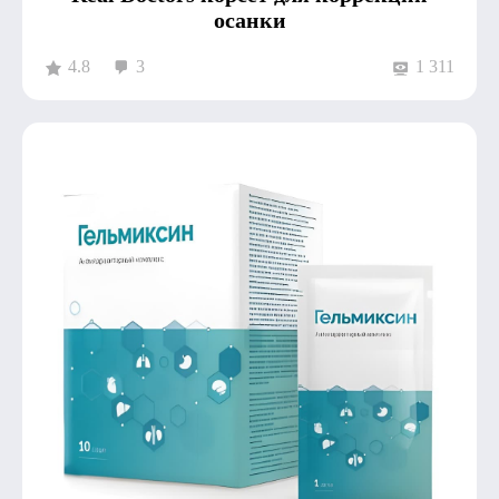
осанки
4.8
3
1 311