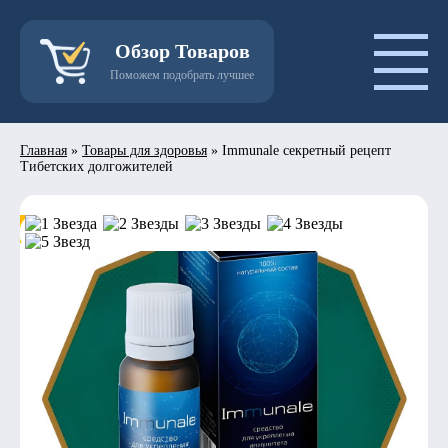
Обзор Товаров
Поможем подобрать лучшее
Главная
»
Товары для здоровья
»
Immunale секретный рецепт
Тибетских долгожителей
- 50%