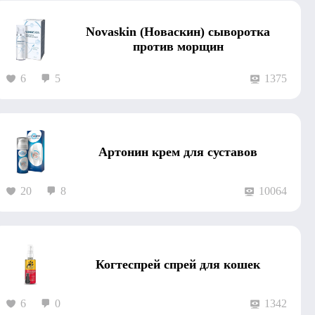
Novaskin (Новаскин) сыворотка
против морщин
6
5
1375
Артонин крем для суставов
20
8
10064
Когтеспрей спрей для кошек
6
0
1342