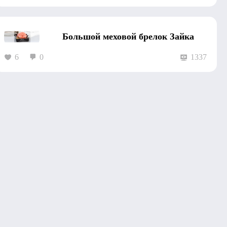
Большой меховой брелок Зайка
6
0
1337