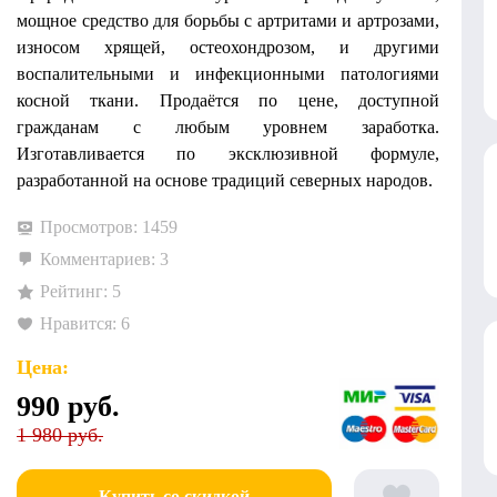
мощное средство для борьбы с артритами и артрозами,
износом хрящей, остеохондрозом, и другими
воспалительными и инфекционными патологиями
косной ткани. Продаётся по цене, доступной
гражданам с любым уровнем заработка.
Изготавливается по эксклюзивной формуле,
разработанной на основе традиций северных народов.
Просмотров: 1459
Комментариев: 3
Рейтинг: 5
Нравится: 6
Цена:
990
руб.
1 980 руб.
Купить со скидкой