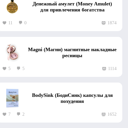
Денежный амулет (Money Amulet)
для привлечения богатства
11
0
1874
Magni (Магни) магнитные накладные
ресницы
5
5
1114
BodySink (БодиСинк) капсулы для
похудения
7
2
1652