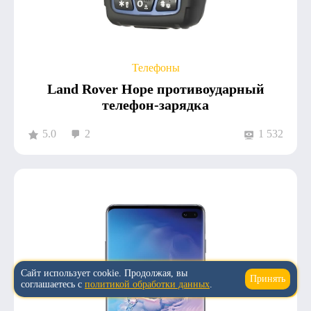
Телефоны
Land Rover Hope противоударный
телефон-зарядка
5.0
2
1 532
Сайт использует cookie. Продолжая, вы
Принять
↑
соглашаетесь с
политикой обработки данных
.