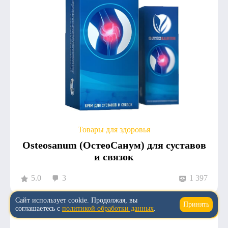
Товары для здоровья
Osteosanum (ОстеоСанум) для суставов
и связок
5.0
3
1 397
Сайт использует cookie. Продолжая, вы
Принять
↑
соглашаетесь с
политикой обработки данных
.