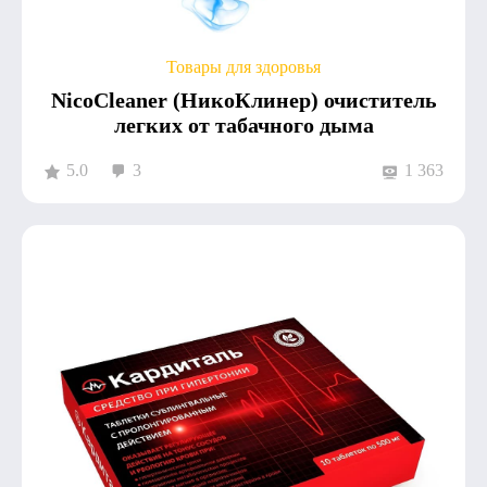
Товары для здоровья
NicoCleaner (НикоКлинер) очиститель
легких от табачного дыма
5.0
3
1 363