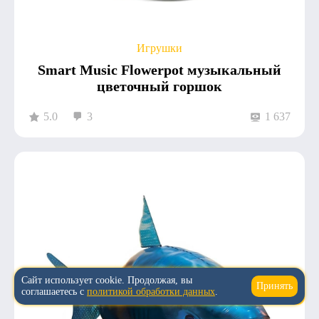
Игрушки
Smart Music Flowerpot музыкальный
цветочный горшок
5.0
3
1 637
Сайт использует cookie. Продолжая, вы
Принять
↑
соглашаетесь с
политикой обработки данных
.