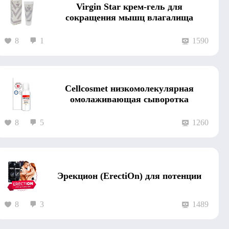
Virgin Star крем-гель для
сокращения мышц влагалища
8
1
1590
Сеllcosmet низкомолекулярная
омолаживающая сыворотка
8
5
1260
Эрекцион (ErectiOn) для потенции
8
3
1489