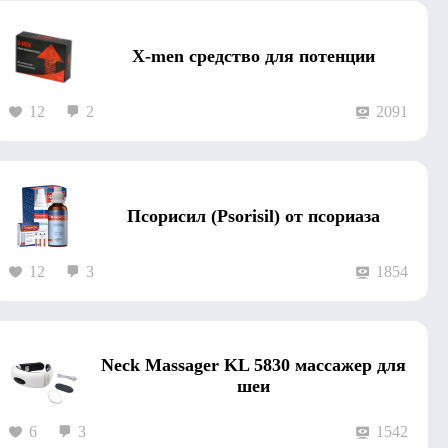
X-men средство для потенции
12
2
2091
Псорисил (Psorisil) от псориаза
12
3
1854
Neck Massager KL 5830 массажер для
шеи
6
3
1542