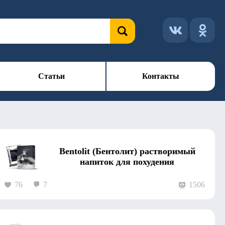
Статьи
Контакты
Bentolit (Бентолит) растворимый
напиток для похудения
76
7
1506