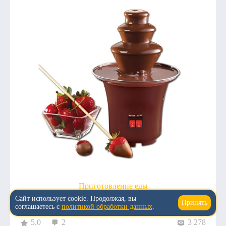
Приготовление еды
Сайт использует cookie. Продолжая, вы
Шоколадный фонтан Chocolate Fondue
Принять
↑
соглашаетесь с
политикой обработки данных
.
5.0
2
3 278