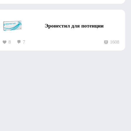
Эронестил для потенции
8
7
1608