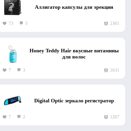
Аллигатор капсулы для эрекции
73
3
2361
Honey Teddy Hair вкусные витамины
для волос
7
3
1631
Digital Optic зеркало регистратор
7
2
1267