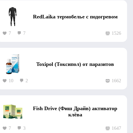
RedLaika термобелье с подогревом
7
7
1526
Toxipol (Токсипол) от паразитов
10
2
1662
Fish Drive (Фиш Драйв) активатор
клёва
7
3
1647