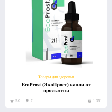
Товары для здоровья
EcoProst (ЭкоПрост) капли от
простатита
5.0
7
1 351