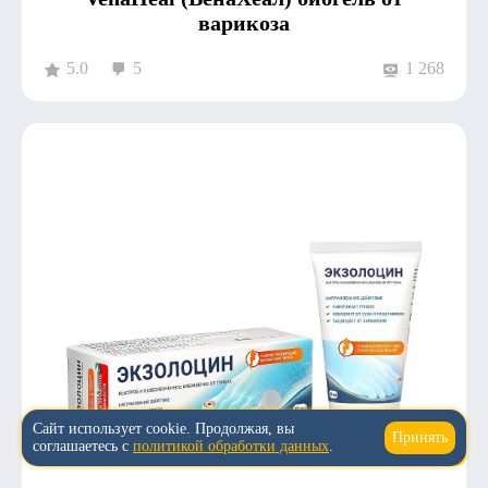
варикоза
5.0
5
1 268
Сайт использует cookie. Продолжая, вы
Принять
↑
соглашаетесь с
политикой обработки данных
.