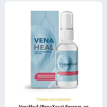
Товары для здоровья
VenaHeal (ВенаХеал) биогель от