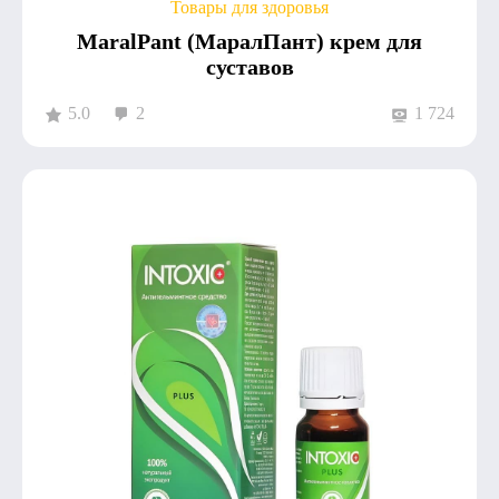
Товары для здоровья
MaralPant (МаралПант) крем для
суставов
5.0
2
1 724