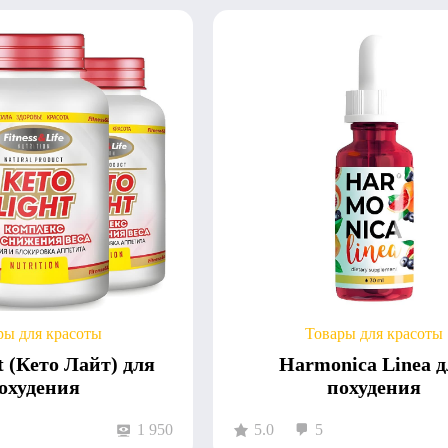
ры для красоты
Товары для красоты
t (Кето Лайт) для
Harmonica Linea 
охудения
похудения
1 950
5.0
5