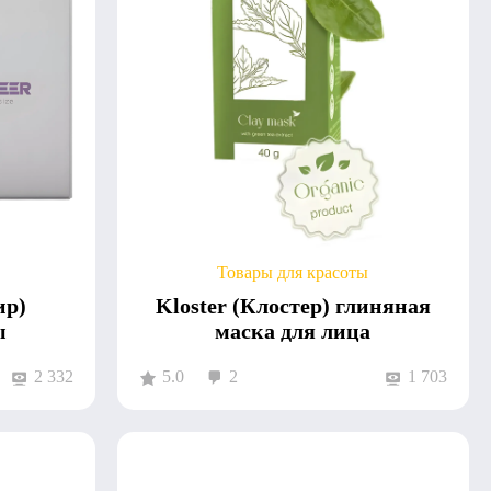
Товары для красоты
ир)
Kloster (Клостер) глиняная
ы
маска для лица
2 332
5.0
2
1 703