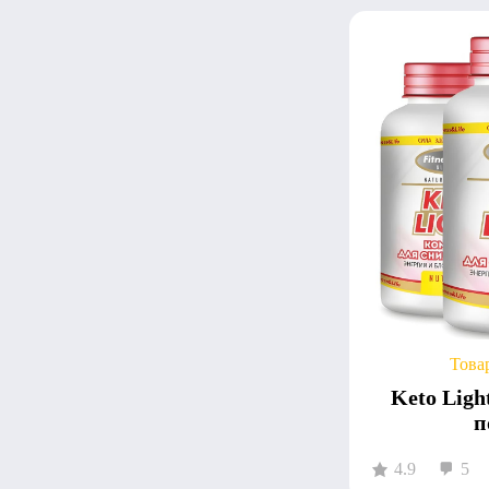
Това
Keto Ligh
п
4.9
5