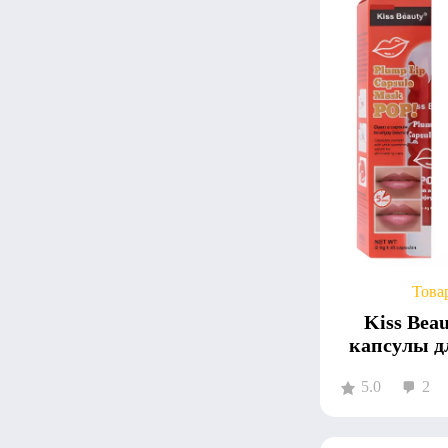
Това
Kiss Bea
капсулы д
5.0
2