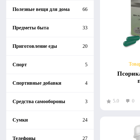
Полезные вещи для дома
66
Предметы быта
33
Приготовление еды
20
Това
Спорт
5
Псорик
Спортивные добавки
4
5.0
0
Средства самообороны
3
Сумки
24
Телефоны
27