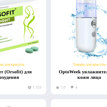
ры для красоты
Товары для красоты
 (Orsofit) для
OptoWeek увлажните
охудения
кожи лица
1 533
5.0
4