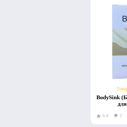
Това
BodySink (
для
4.4
2