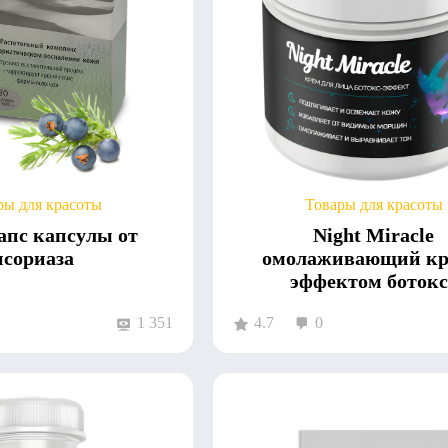
ры для красоты
Товары для красоты
апс капсулы от
Night Miracle
псориаза
омолаживающий кр
эффектом ботокс
1 351
4.7
0