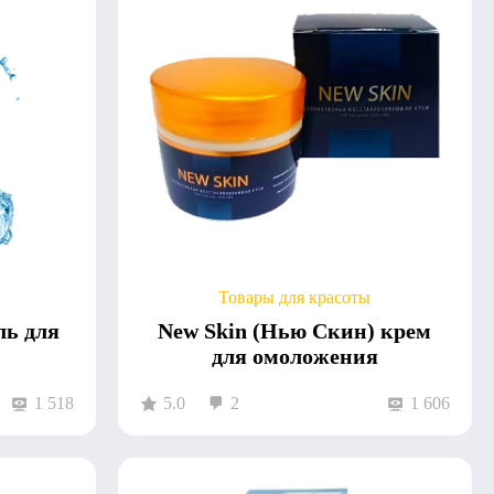
Товары для красоты
ль для
New Skin (Нью Скин) крем
для омоложения
1 518
5.0
2
1 606