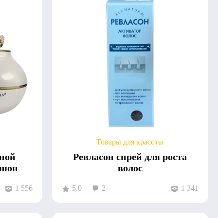
Товары для красоты
тной
Ревласон спрей для роста
ушон
волос
1 556
5.0
2
1 341