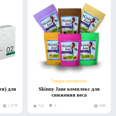
Товары для красоты
ти) для
Skinny Jane комплекс для
снижения веса
1 079
5.0
3
946