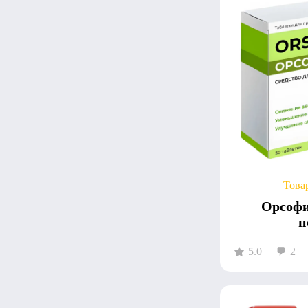
Това
Орсофит
п
5.0
2