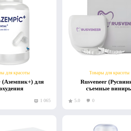
ры для красоты
Товары для красоты
 (Аземпик+) для
Rusveneer (Русвин
охудения
съемные винир
1 065
5.0
0