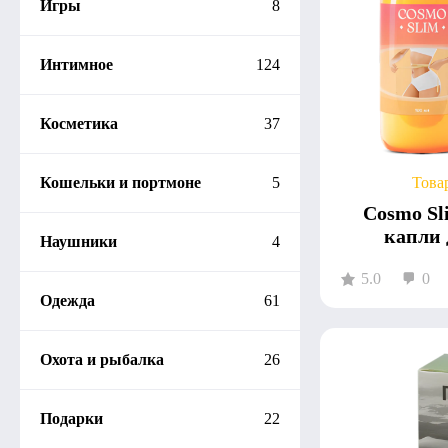
Игры
8
Интимное
124
Косметика
37
Кошельки и портмоне
5
Това
Cosmo Sl
капли 
Наушники
4
5.0
0
Одежда
61
Охота и рыбалка
26
Подарки
22