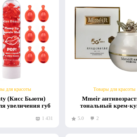
ры для красоты
Товары для красоты
uty (Кисс Бьюти)
Mmeir антивозрас
ля увеличения губ
тональный крем-к
1 431
5.0
2