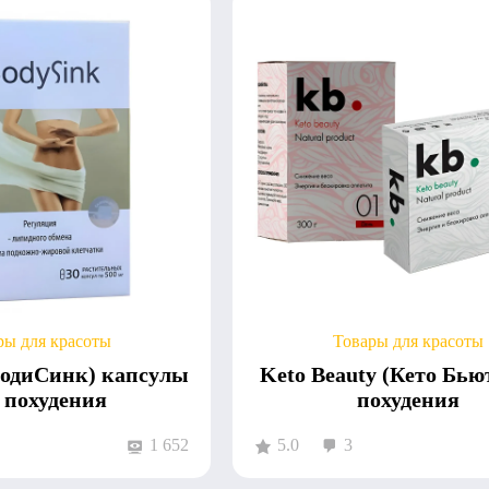
ры для красоты
Товары для красоты
БодиСинк) капсулы
Keto Beauty (Кето Бью
 похудения
похудения
1 652
5.0
3