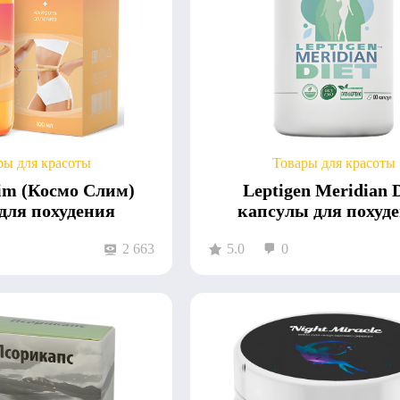
ры для красоты
Товары для красоты
im (Космо Слим)
Leptigen Meridian D
для похудения
капсулы для похуд
2 663
5.0
0