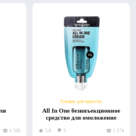
Товары для красоты
для
All In One безинъекционное
средство для омоложение
1 326
5.0
5
1 274