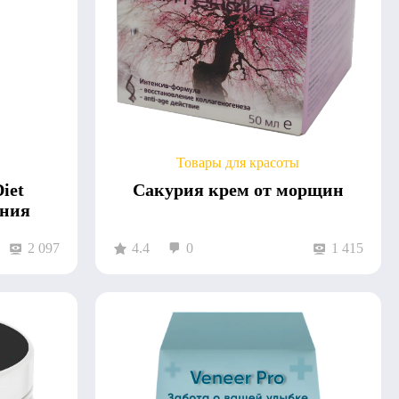
Товары для красоты
iet
Сакурия крем от морщин
ения
2 097
4.4
0
1 415