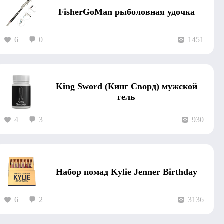
FisherGoMan рыболовная удочка
6
0
1451
King Sword (Кинг Сворд) мужской
гель
4
3
930
Набор помад Kylie Jenner Birthday
6
2
3136