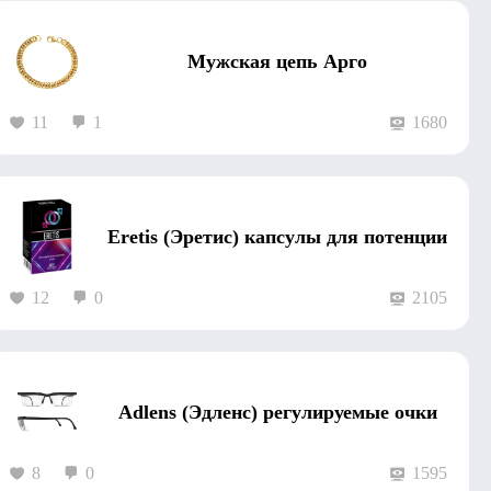
Мужская цепь Арго
11
1
1680
Eretis (Эретис) капсулы для потенции
12
0
2105
Adlens (Эдленс) регулируемые очки
8
0
1595