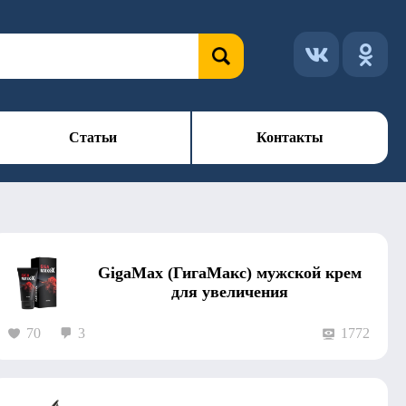
Статьи
Контакты
GigaMax (ГигаМакс) мужской крем
для увеличения
70
3
1772