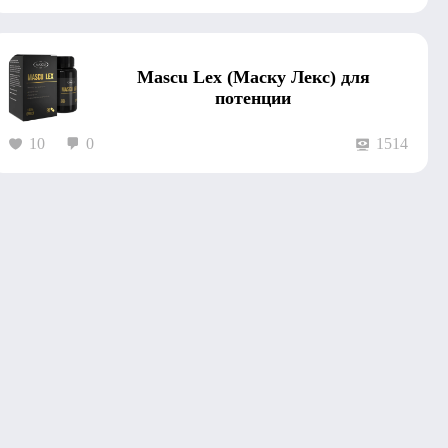
Mascu Lex (Маску Лекс) для
потенции
10
0
1514