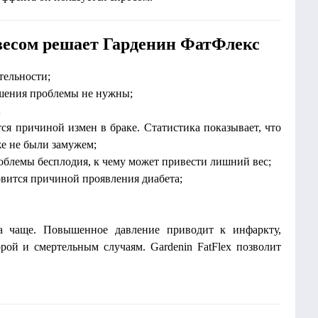
есом решает Гарденин ФатФлекс
тельности;
ешения проблемы не нужны;
;
я причиной измен в браке. Статистика показывает, что
же не были замужем;
облемы бесплодия, к чему может привести лишний вес;
овится причиной проявления диабета;
а чаще. Повышенное давление приводит к инфаркту,
рой и смертельным случаям. Gardenin FatFlex позволит