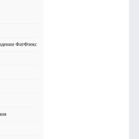
рденин ФатФлекс
ния