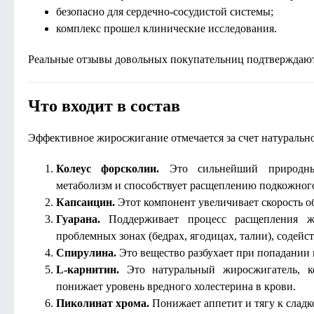
безопасно для сердечно-сосудистой системы;
комплекс прошел клинические исследования.
Реальные отзывы довольных покупательниц подтверждают 
Что входит в состав
Эффективное жиросжигание отмечается за счет натуральног
Колеус форсколии.
Это сильнейший природный
метаболизм и способствует расщеплению подкожного
Капсаицин.
Этот компонент увеличивает скорость о
Гуарана.
Поддерживает процесс расщепления ж
проблемных зонах (бедрах, ягодицах, талии), содейст
Спирулина.
Это вещество разбухает при попадании в
L-карнитин.
Это натуральный жиросжигатель, к
понижает уровень вредного холестерина в крови.
Пиколинат хрома.
Понижает аппетит и тягу к сладк