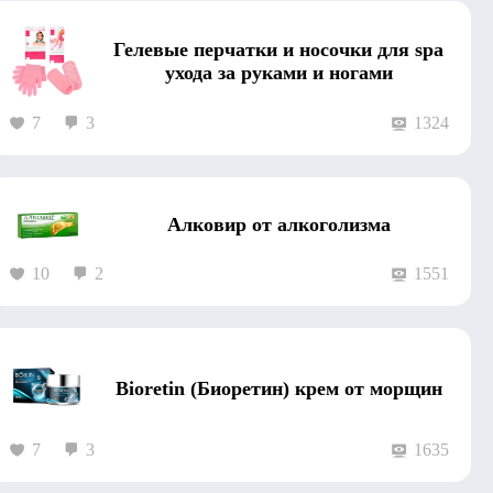
Гелевые перчатки и носочки для spa
ухода за руками и ногами
7
3
1324
Алковир от алкоголизма
10
2
1551
Bioretin (Биоретин) крем от морщин
7
3
1635