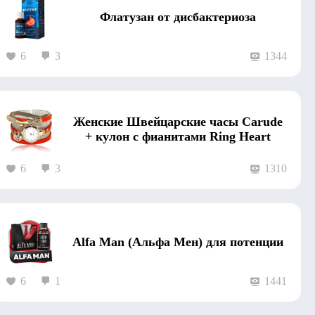
Флатузан от дисбактериоза
6
3
1344
Женские Швейцарские часы Carude
+ кулон с фианитами Ring Heart
6
3
1310
Alfa Man (Альфа Мен) для потенции
6
1
1441