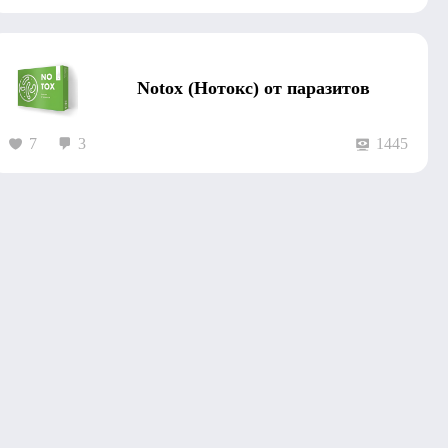
Notox (Нотокс) от паразитов
7
3
1445