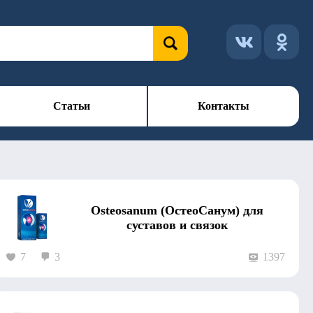
Статьи
Контакты
Osteosanum (ОстеоСанум) для
суставов и связок
7
3
1397