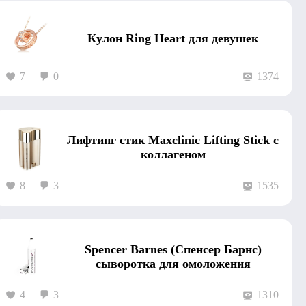
Кулон Ring Heart для девушек
7
0
1374
Лифтинг стик Maxclinic Lifting Stick с
коллагеном
8
3
1535
Spencer Barnes (Спенсер Барнс)
сыворотка для омоложения
4
3
1310