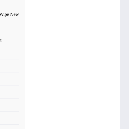
 Wipe New
я