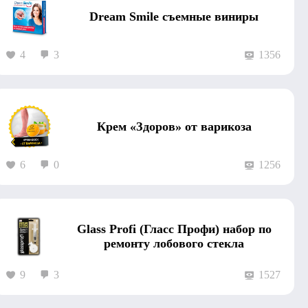
Dream Smile съемные виниры
4
3
1356
Крем «Здоров» от варикоза
6
0
1256
Glass Profi (Гласс Профи) набор по
ремонту лобового стекла
9
3
1527