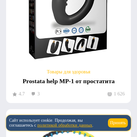
Товары для здоровья
Prostata help MP-1 от простатита
4.7
3
1 626
Сайт использует cookie. Продолжая, вы
Принять
↑
соглашаетесь с
политикой обработки данных
.