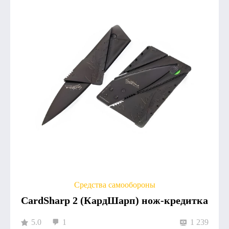
Средства самообороны
CardSharp 2 (КардШарп) нож-кредитка
5.0
1
1 239