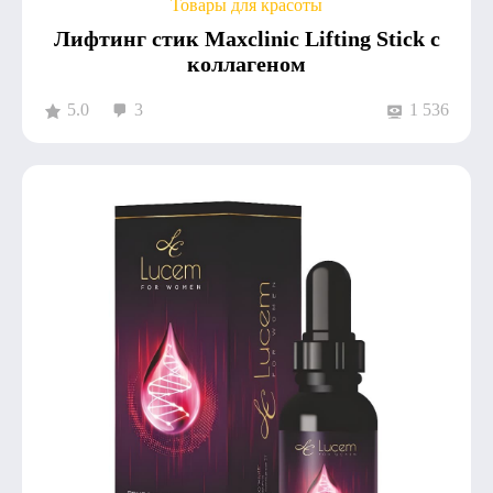
Товары для красоты
Лифтинг стик Maxclinic Lifting Stick с
коллагеном
5.0
3
1 536