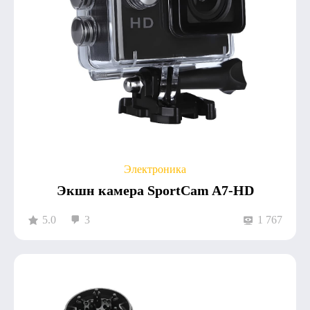
Электроника
Экшн камера SportCam A7-HD
5.0
3
1 767