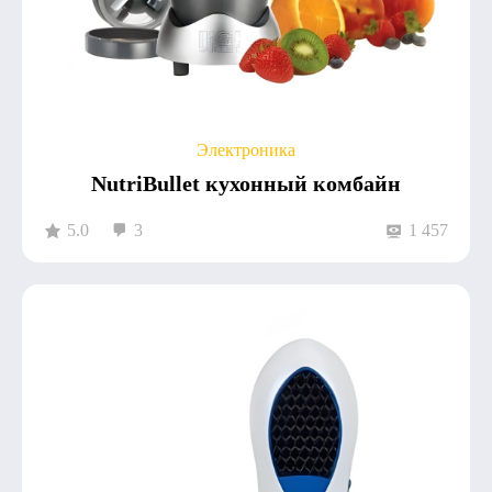
Электроника
NutriBullet кухонный комбайн
5.0
3
1 457