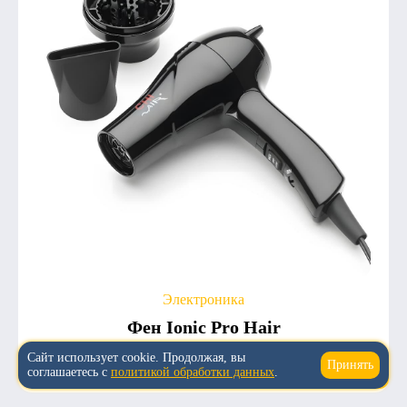
Электроника
Фен Ionic Pro Hair
Сайт использует cookie. Продолжая, вы
5.0
3
1 520
Принять
↑
соглашаетесь с
политикой обработки данных
.