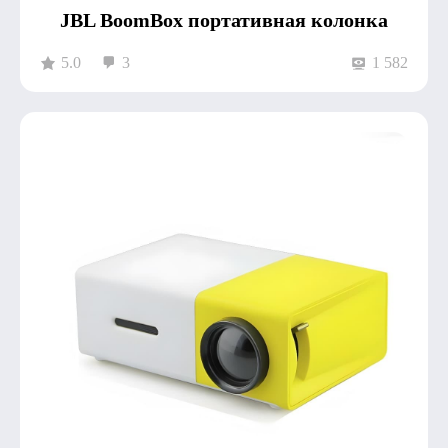
JBL BoomBox портативная колонка
5.0
3
1 582