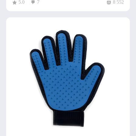
5.0
7
8 552