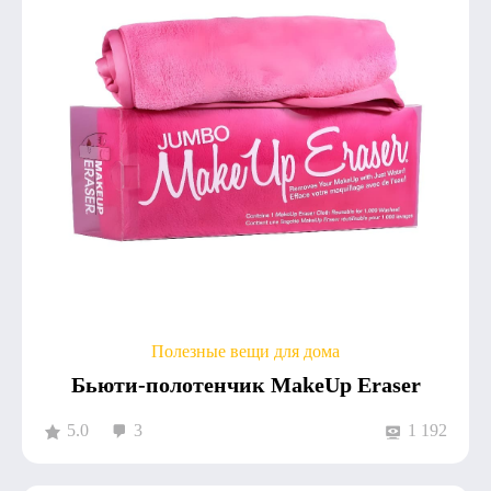
Полезные вещи для дома
Бьюти-полотенчик MakeUp Eraser
5.0
3
1 192