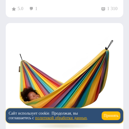
5.0
1
1 310
Сайт использует cookie. Продолжая, вы
Принять
↑
соглашаетесь с
политикой обработки данных
.