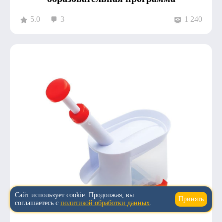
5.0
3
1 240
Сайт использует cookie. Продолжая, вы
Принять
↑
соглашаетесь с
политикой обработки данных
.