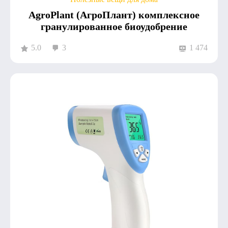
AgroPlant (АгроПлант) комплексное
гранулированное биоудобрение
5.0
3
1 474