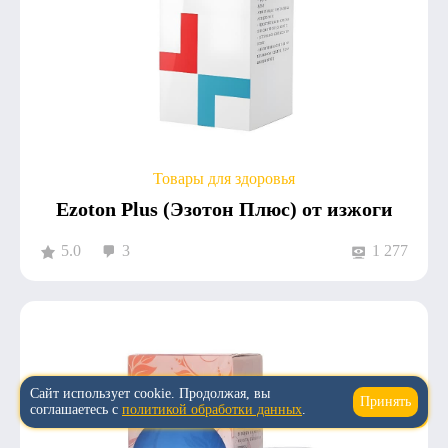
Товары для здоровья
Ezoton Plus (Эзотон Плюс) от изжоги
5.0
3
1 277
Сайт использует cookie. Продолжая, вы
Принять
↑
соглашаетесь с
политикой обработки данных
.