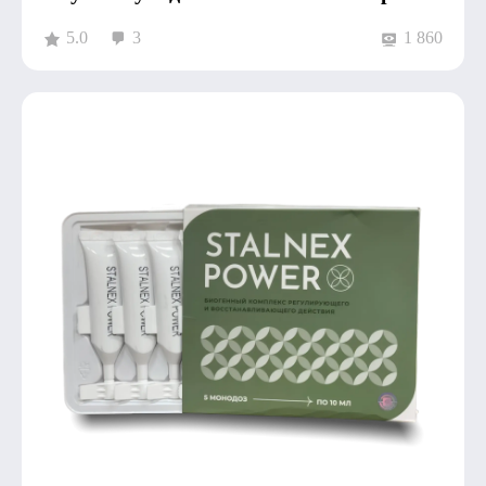
5.0
3
1 860