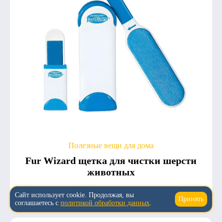
Полезные вещи для дома
Fur Wizard щетка для чистки шерсти
животных
5.0
3
1 231
Сайт использует cookie. Продолжая, вы
Принять
↑
соглашаетесь с
политикой обработки данных
.