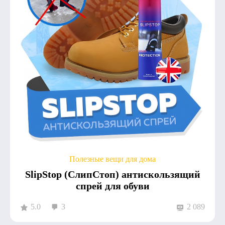
Полезные вещи для дома
SlipStop (СлипСтоп) антискользящий
спрей для обуви
5.0
3
2 089