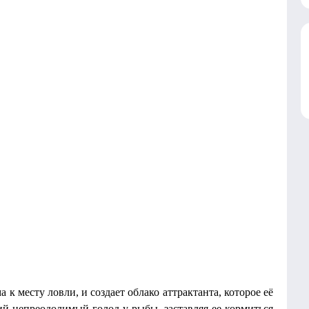
а к месту ловли, и создает облако аттрактанта, которое её
й непреодолимый голод у рыбы, заставляя ее кормиться