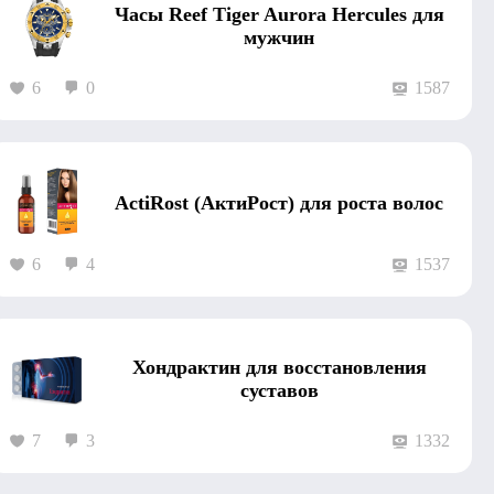
Часы Reef Tiger Aurora Hercules для
мужчин
6
0
1587
ActiRost (АктиРост) для роста волос
6
4
1537
Хондрактин для восстановления
суставов
7
3
1332