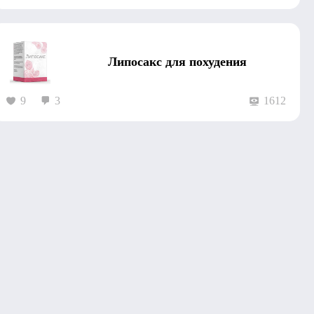
Липосакс для похудения
9
3
1612