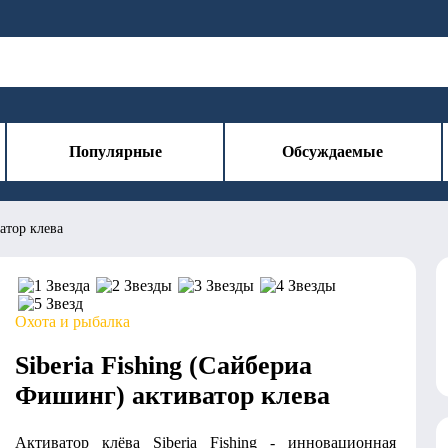
Популярные
Обсуждаемые
атор клева
Охота и рыбалка
Siberia Fishing (Сайбериа
Фишинг) активатор клева
Активатор клёва Siberia Fishing - инновационная