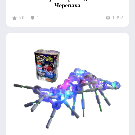
Черепаха
5.0
1
1 392