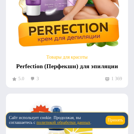
Товары для красоты
Perfection (Перфекшн) для эпиляции
5.0
3
1 369
Сайт использует cookie. Продолжая, вы
Принять
↑
соглашаетесь с
политикой обработки данных
.