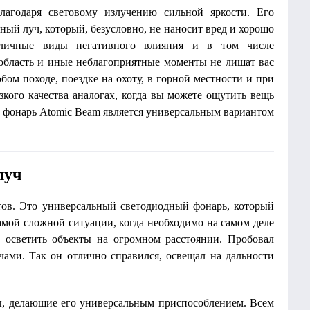
лагодаря световому излучению сильной яркости. Его
ый луч, который, безусловно, не наносит вред и хорошо
зличные виды негативного влияния и в том числе
 область и иные неблагоприятные моменты не лишат вас
ом походе, поездке на охоту, в горной местности и при
кого качества аналогах, когда вы можете ощутить вещь
й фонарь Atomic Beam является универсальным вариантом
луч
тов. Это универсальный светодиодный фонарь, который
амой сложной ситуации, когда необходимо на самом деле
 осветить объекты на огромном расстоянии. Пробовал
чами. Так он отлично справился, освещал на дальности
ы, делающие его универсальным приспособлением. Всем