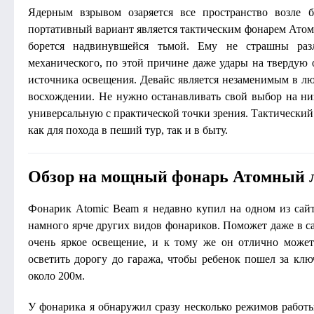
Ядерным взрывом озаряется все пространство возле б
портативный вариант является тактическим фонарем Атомн
борется надвинувшейся тьмой. Ему не страшны ра
механического, по этой причине даже удары на твердую
источника освещения. Девайс является незаменимым в люб
восхождении. Не нужно останавливать свой выбор на низ
универсальную с практической точки зрения. Тактически
как для похода в пеший тур, так и в быту.
Обзор на мощный фонарь Атомный 
Фонарик Atomic Beam я недавно купил на одном из сай
намного ярче других видов фонариков. Поможет даже в с
очень яркое освещение, и к тому же он отлично может
осветить дорогу до гаража, чтобы ребенок пошел за клю
около 200м.
У фонарика я обнаружил сразу несколько режимов работ