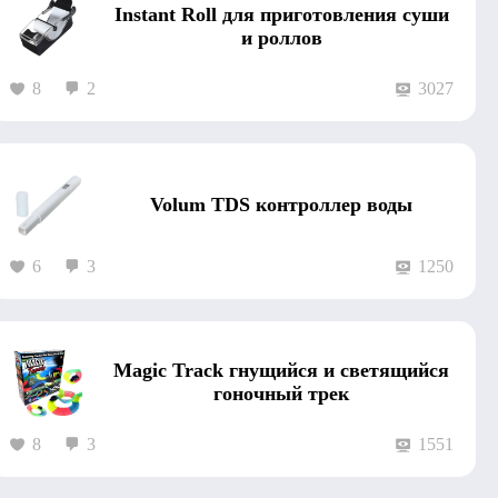
Instant Roll для приготовления суши
и роллов
8
2
3027
Volum TDS контроллер воды
6
3
1250
Magic Track гнущийся и светящийся
гоночный трек
8
3
1551