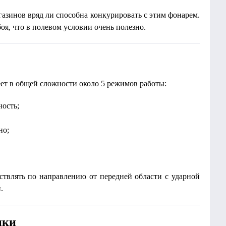
газинов вряд ли способна конкурировать с этим фонарем.
оя, что в полевом условии очень полезно.
ет в общей сложности около 5 режимов работы:
ость;
но;
ствлять по направлению от передней области с ударной
.
ики