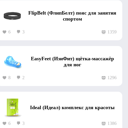
FlipBelt (ФлипБелт) пояс для занятия
спортом
6
3
1359
EasyFeet (ИзиФит) щётка-массажёр
для ног
8
2
1296
Ideal (Идеал) комплекс для красоты
6
3
1386