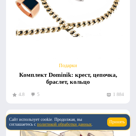
Подарки
Комплект Dominik: крест, цепочка,
браслет, кольцо
4.8
5
1 884
Сайт использует cookie. Продолжая, вы
Принять
↑
соглашаетесь с
политикой обработки данных
.