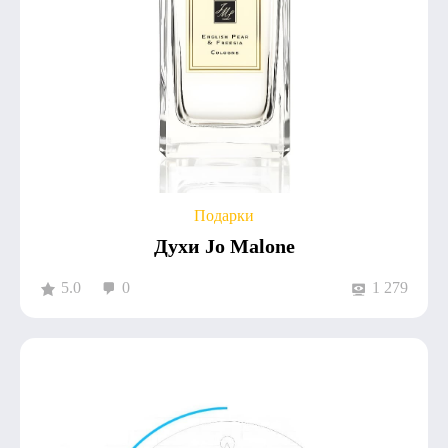
Подарки
Духи Jo Malone
5.0
0
1 279