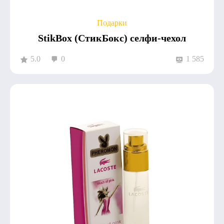
Подарки
StikBox (СтикБокс) селфи-чехол
5.0
0
1 585