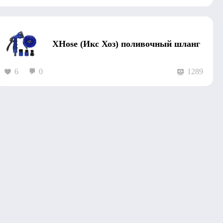
XHose (Икс Хоз) поливочный шланг
6
0
1289