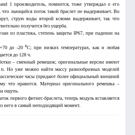
and 1 производитель, помнится, тоже утверждал о его
, что льющийся поток такой браслет не выдерживает. Во
врут, струю воды второй ксяоми выдерживает, так что
твительно получится без ущерба.
елан из пластика, степень защиты IP67, при падении на
 +70 до -20 ⁰С; при низких температурах, как и любая
ается до 128 ч.
аботки – сменный ремешок; оригинальные версии имеют
 п. Но уже можно найти массу разнообразных моделей
лассические часы (придают более официальный внешний
ому что нравится. Материал оригинального ремешка –
на ощупь.
ток первого фитнес-браслета, теперь модуль вставляется
 из него в самый неподходящий момент.