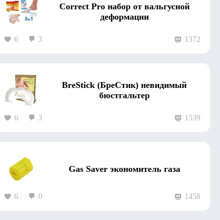
Correct Pro набор от вальгусной
деформации
6
3
1372
BreStick (БреСтик) невидимый
бюстгальтер
6
3
1539
Gas Saver экономитель газа
6
0
1458