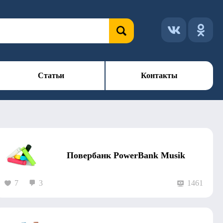
Статьи
Контакты
Повербанк PowerBank Musik
7
3
1461