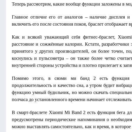
Теперь рассмотрим, какие вообще функции заложены в мод
Главное отличие его от аналогов – наличие дисплея и
включить его после состояния покоя, браслет отображает в
Как и всякий уважающий себя фитнес-браслет, Xiaomi
расстояние и сожжённые калории. Кстати, разработчики з
принятого у других производителей, он более точен, п
коснулись и пульсометра – он также более четко счита
внутренней стороны устройства и плотно прилегает к запя
Помимо этого, в сяоми ми банд 2 есть функция д
продолжительность и качество сна, а утром будит вибрац
функцию умный будильник, но можно скачать специально
полчаса до установленного времени начинает отслеживать 
В смарт-браслете Xiaomi Mi Band 2 есть функция бега д
предусмотрены периодические напоминания о необходимо
можно выставлять самостоятельно, как и время, в которо