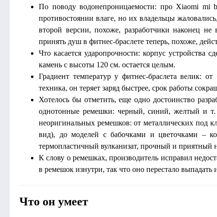
По поводу водонепроницаемости: про Xiaomi mi b
противостоянии влаге, но их владельцы жаловались
второй версии, похоже, разработчики наконец не 
принять душ в фитнес-браслете теперь, похоже, дейс
Что касается ударопрочности: корпус устройства сд
камень с высоты 120 см. остается целым.
Градиент температур у фитнес-браслета велик: от
техника, он теряет заряд быстрее, срок работы сокращ
Хотелось бы отметить, еще одно достоинство разр
однотонные ремешки: черный, синий, желтый и т.
неоригинальных ремешков: от металлических под к
вид), до моделей с бабочками и цветочками – к
термопластичный вулканизат, прочный и приятный 
К слову о ремешках, производитель исправил недоста
в ремешок изнутри, так что оно перестало выпадать
Что он умеет