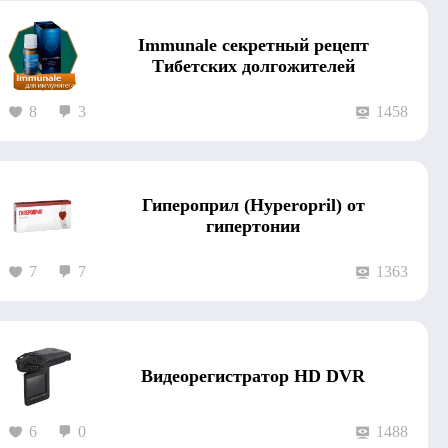
Immunale секретный рецепт
Тибетских долгожителей
8
3
1458
Гипероприл (Hyperopril) от
гипертонии
7
7
1363
Видеорегистратор HD DVR
6
0
1488