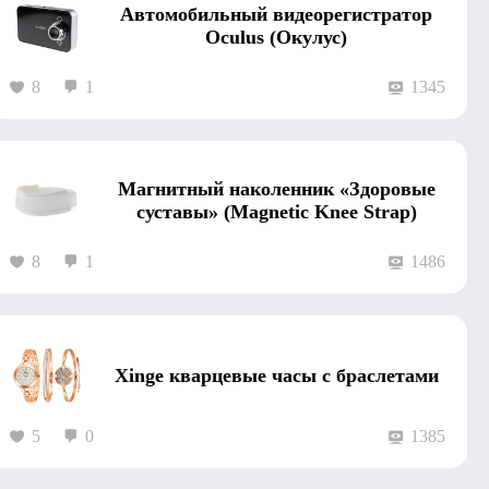
Автомобильный видеорегистратор
Oculus (Окулус)
8
1
1345
Магнитный наколенник «Здоровые
суставы» (Magnetic Knee Strap)
8
1
1486
Xinge кварцевые часы с браслетами
5
0
1385