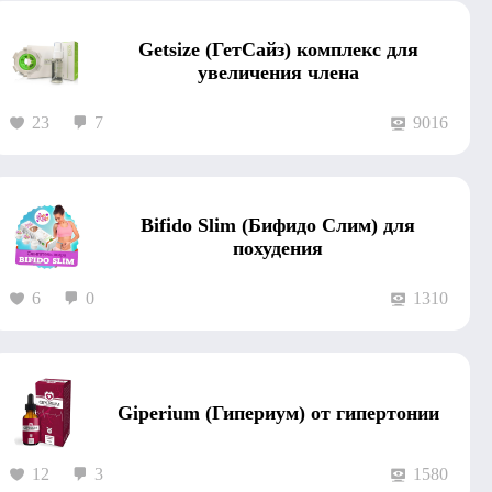
Getsize (ГетСайз) комплекс для
увеличения члена
23
7
9016
Bifido Slim (Бифидо Слим) для
похудения
6
0
1310
Giperium (Гипериум) от гипертонии
12
3
1580