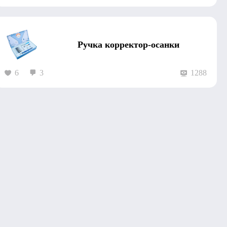
Ручка корректор-осанки
6
3
1288