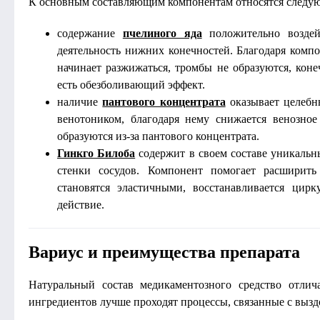
К основным составляющим компонентам относятся следую
содержание
пчелиного яда
положительно воздейс
деятельность нижних конечностей. Благодаря компо
начинает разжижаться, тромбы не образуются, коне
есть обезболивающий эффект.
наличие
пантового концентрата
оказывает целебны
венотоником, благодаря нему снижается венозное
образуются из-за пантового концентрата.
Гинкго Билоба
содержит в своем составе уникальн
стенки сосудов. Компонент помогает расширить 
становятся эластичными, восстанавливается цир
действие.
Вариус и преимущества препарата
Натуральный состав медикаментозного средство отлич
ингредиентов лучше проходят процессы, связанные с выз