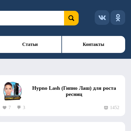
Статьи
Контакты
Hypno Lash (Гипно Лаш) для роста
ресниц
7
3
1452