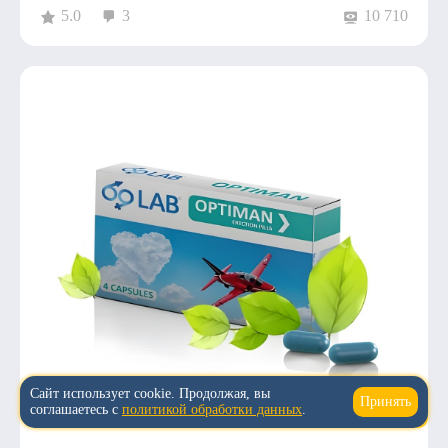
5.0
3
10 710
Сайт использует cookie. Продолжая, вы
Принять
↑
соглашаетесь с
политикой обработки данных
.