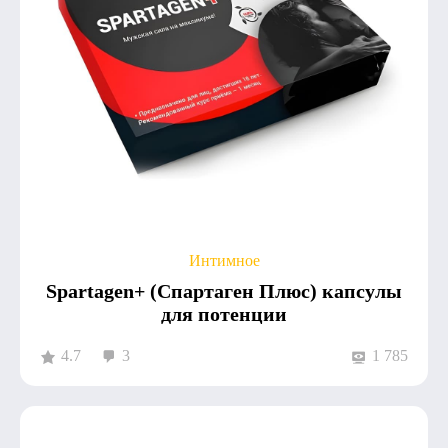
Интимное
Spartagen+ (Спартаген Плюс) капсулы
для потенции
4.7
3
1 785