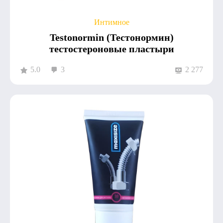
Интимное
Testonormin (Тестонормин)
тестостероновые пластыри
5.0
3
2 277