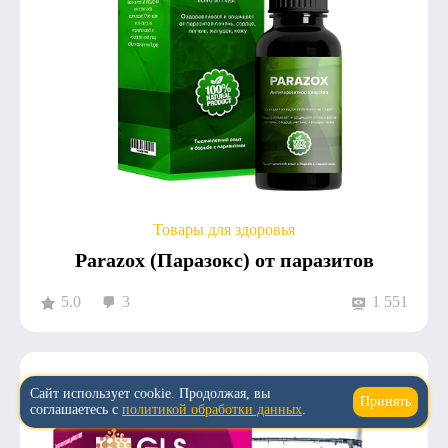
Товары для здоровья
Parazox (Паразокс) от паразитов
5.0
3
1 551
Сайт использует cookie. Продолжая, вы
Принять
↑
соглашаетесь с
политикой обработки данных
.