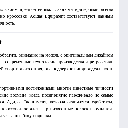
о своим предпочтениям, главными критериями всегда
нно кроссовки Adidas Equipment соответствуют данным
ичность.
t
т обратить внимание на модель с оригинальным дизайном
сь современные технологии производства и ретро стиль
лей спортивного стиля, она подчеркнет индивидуальность
 спортивными достижениями, многие известные личности
акие времена, когда предприятие переживало не самые
ка Адидас Эквипмент, которая отличается удобством,
у кроссовок остался – три известные полоски компании.
и указано с боку подошвы.