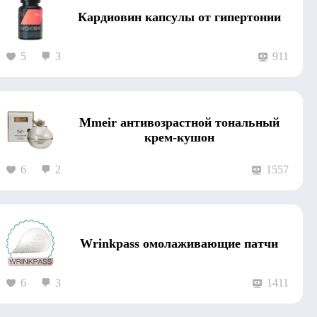
Кардиовин капсулы от гипертонии
5
3
911
Mmeir антивозрастной тональный
крем-кушон
6
2
1557
Wrinkpass омолаживающие патчи
6
3
1411