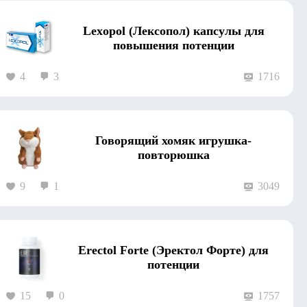
Lexopol (Лексопол) капсулы для
повышения потенции
4
3
1716
Говорящий хомяк игрушка-
повторюшка
9
1
3049
Erectol Forte (Эректол Форте) для
потенции
15
0
1757