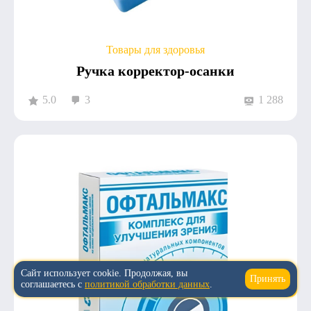
Товары для здоровья
Ручка корректор-осанки
5.0
3
1 288
Сайт использует cookie. Продолжая, вы
Принять
↑
соглашаетесь с
политикой обработки данных
.