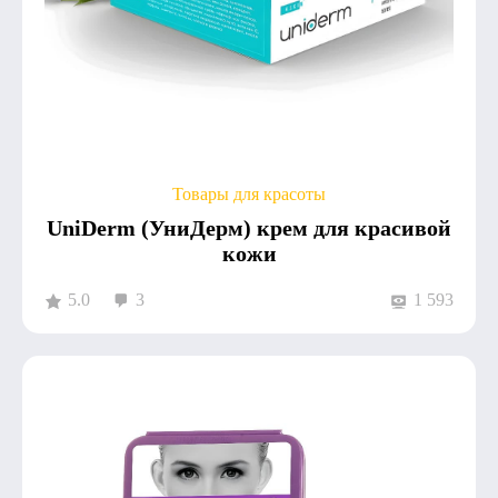
Товары для красоты
UniDerm (УниДерм) крем для красивой
кожи
5.0
3
1 593