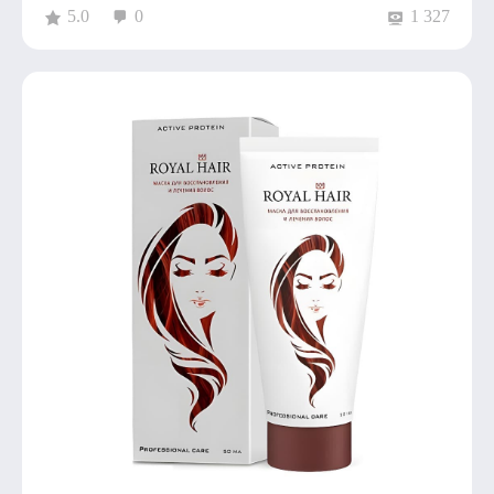
5.0
0
1 327