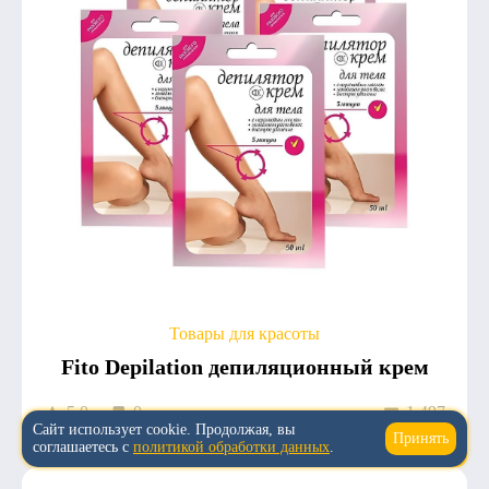
Товары для красоты
Fito Depilation депиляционный крем
5.0
0
1 497
Сайт использует cookie. Продолжая, вы
Принять
↑
соглашаетесь с
политикой обработки данных
.