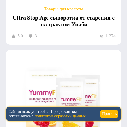
Товары для красоты
Ultra Stop Age сыворотка от старения с
экстрактом Унаби
5.0
3
1 274
Сайт использует cookie. Продолжая, вы
Принять
↑
соглашаетесь с
политикой обработки данных
.