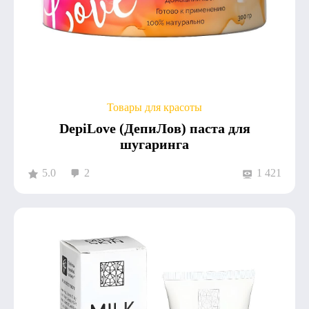
Товары для красоты
DepiLove (ДепиЛов) паста для
шугаринга
5.0
2
1 421