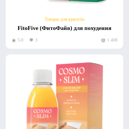
Товары для красоты
FitoFive (ФитоФайв) для похудения
5.0
3
1 408