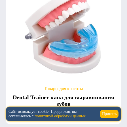
Товары для красоты
Dental Trainer капа для выравнивания
зубов
Сайт использует cookie. Продолжая, вы
Принять
↑
5.0
3
1 540
соглашаетесь с
политикой обработки данных
.