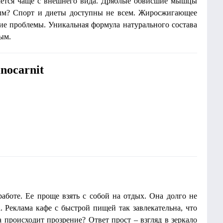
ается чаще с внешнего вида. Дряблые обвисшие мышцы
ивым? Спорт и диеты доступны не всем. Жиросжигающее
ие проблемы. Уникальная формула натурального состава
ым.
nocarnit
аботе. Ее проще взять с собой на отдых. Она долго не
а. Реклама кафе с быстрой пищей так завлекательна, что
а происходит прозрение? Ответ прост – взгляд в зеркало