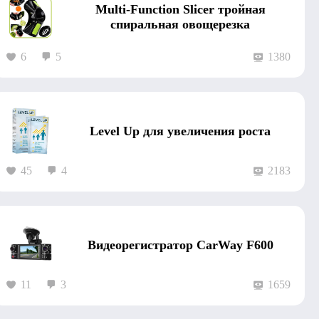
Multi-Function Slicer тройная
спиральная овощерезка
6
5
1380
Level Up для увеличения роста
45
4
2183
Видеорегистратор CarWay F600
11
3
1659