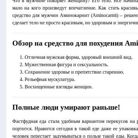
Что в мужчине покоряет женщину? Его тело. Все начин
мало на кого произведут впечатление. Как стать крас
средство для мужчин Аминокарнит (Aminocarnit) – решен
сделает тело не просто красивым, но здоровым и энергичн
Обзор на средство для похудения Ami
Отличная мужская форма, здоровый внешний вид.
Мужественная фигура и сексуальность.
Сохранение здоровье и препятствие старению.
Рельефная мускулатура.
Восхищенные взгляды женщин.
Полные люди умирают раньше!
Фастфудная еда стала удобным вариантом перекусов на р
портится. Нравится сегодня в такой еде даже ее упаковк
человек перестает задумываться о пользе такой еды. Когд