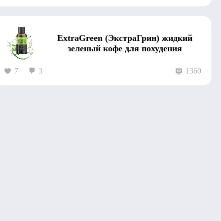
ExtraGreen (ЭкстраГрин) жидкий
зеленый кофе для похудения
7
3
1360