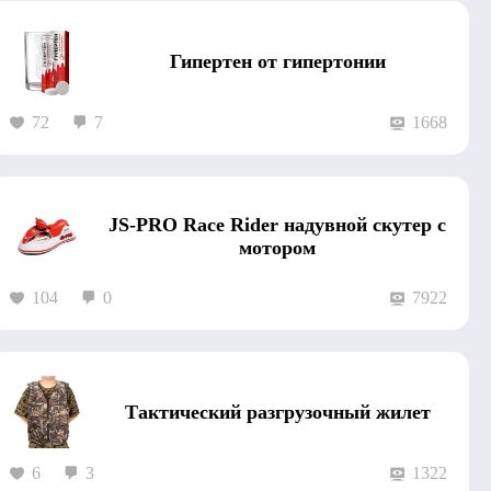
Гипертен от гипертонии
72
7
1668
JS-PRO Race Rider надувной скутер с
мотором
104
0
7922
Тактический разгрузочный жилет
6
3
1322